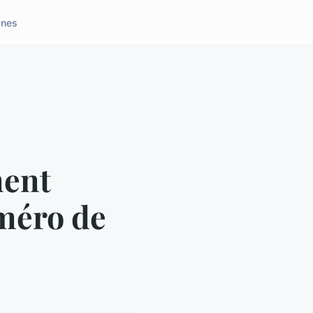
ones
ment
uméro de