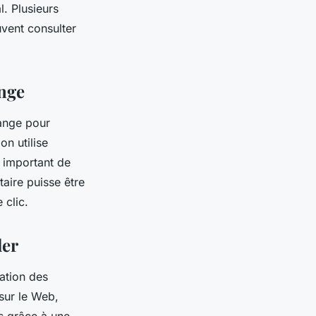
l. Plusieurs
uvent consulter
ange
range pour
on utilise
t important de
taire puisse être
 clic.
ler
cation des
 sur le Web,