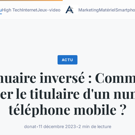
u
High Tech
Internet
Jeux-video
Marketing
Matériel
Smartph
ACTU
uaire inversé : Com
ier le titulaire d'un n
téléphone mobile ?
donat
•
11 décembre 2023
•
2 min de lecture