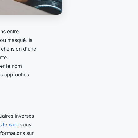
ons entre
 ou masqué, la
préhension d'une
nte.
er le nom
es approches
uaires inversés
site web
vous
nformations sur