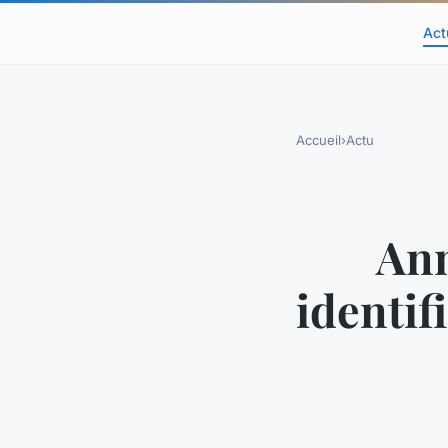
Act
Accueil
›
Actu
Ann
identif