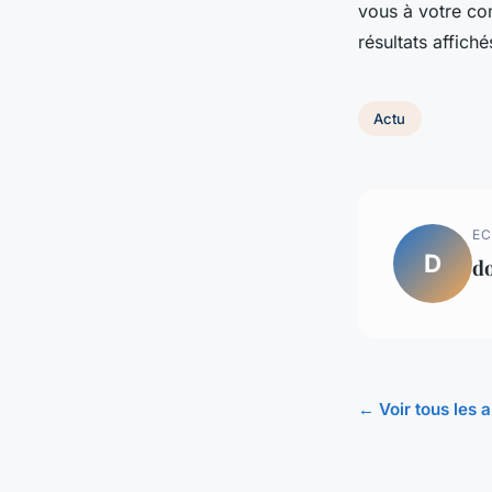
vous à votre co
résultats affich
Actu
EC
D
d
← Voir tous les a