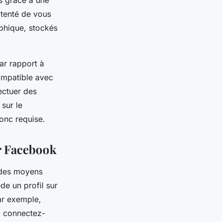
s grâce à une
 tenté de vous
aphique, stockés
ar rapport à
compatible avec
ectuer des
sur le
donc requise.
er Facebook
 des moyens
de un profil sur
ar exemple,
e, connectez-